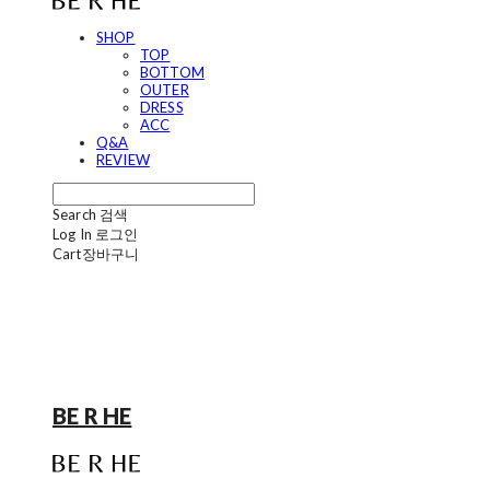
SHOP
TOP
BOTTOM
OUTER
DRESS
ACC
Q&A
REVIEW
Search
검색
Log In
로그인
Cart
장바구니
BE R HE